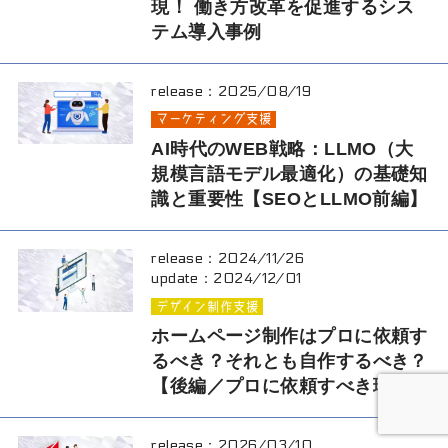
現！ 働き方改革を促進するシス
テム導入事例
release：
2025/08/19
マーケティング支援
AI時代のWEB戦略：LLMO（大
規模言語モデル最適化）の基礎知
識と重要性【SEOとLLMO前編】
release：
2024/11/26
update：
2024/12/01
デザイン制作支援
ホームページ制作はプロに依頼す
るべき？それとも自作するべき？
【後編／プロに依頼すべき理由】
release：
2026/03/10