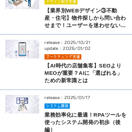
デザイン制作支援
【業界別WEBデザイン③不動
産・住宅】物件探しから問い合わ
せまで！ユーザーを迷わせないサ
イト設計のコツ
release：
2025/10/21
update：
2026/01/02
マーケティング支援
【AI時代の店舗集客】SEOより
MEOが重要？AIに「選ばれる」
ための新常識とは
release：
2025/01/17
システム開発
業務効率化に最適！RPAツールを
使ったシステム開発の初歩（後
編）